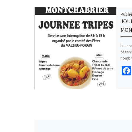
Publi
JOU
MON
Le co
organ
nombr