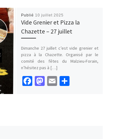
Publié
10 juillet 2025
Vide Grenier et Pizza la
Chazette – 27 juillet
Dimanche 27 juillet c’est vide grenier et
pizza à la Chazette. Organisé par le
comité des fêtes du Malzieu-Forain,
n’hésitez pas à […]
Fa
M
E
P
ce
as
m
ar
b
to
ai
ta
o
d
l
ge
o
o
r
k
n