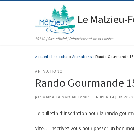
contenu
principal
Passer au contenu
Le Malzieu-F
48140 | Site officiel | Département de la Lozère
Accueil
»
Les actus
»
Animations
»
Rando Gourmande 15 j
ANIMATIONS
Rando Gourmande 15 
par
Mairie Le Malzieu Forain
|
Publié
19 juin 2023
Le bulletin d’inscription pour la rando gour
Vite… inscrivez vous pour passer un bon mo