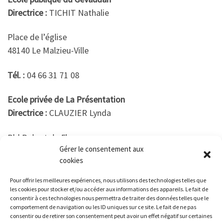
Directrice :
TICHIT Nathalie
Place de l’église
48140 Le Malzieu-Ville
Tél. :
04 66 31 71 08
Ecole privée de La Présentation
Directrice :
CLAUZIER Lynda
Bld Robert de Flers
Gérer le consentement aux
48140 Le Malzieu-Ville
cookies
Tél. :
04 66 31 70 17
Pour offrir les meilleures expériences, nous utilisons des technologies telles que
les cookies pour stocker et/ou accéder aux informations des appareils. Le fait de
Fa
M
E
P
consentir à ces technologies nous permettra de traiter des données telles que le
comportement de navigation ou les ID uniques sur ce site. Le fait de ne pas
ce
as
m
ar
consentir ou de retirer son consentement peut avoir un effet négatif sur certaines