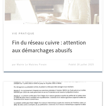
transmise par Orange afin de reconnaitre ce type d’arnaque et à
[…]
VIE PRATIQUE
Fin du réseau cuivre : attention
aux démarchages abusifs
par
Mairie Le Malzieu Forain
Publié
28 juillet 2025