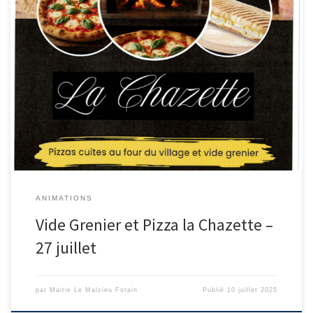
Dimanche 27 juillet c’est vide grenier et pizza à la Chazette.
Organisé par le comité des fêtes du Malzieu-Forain, n’hésitez pas
à venir l’emplacement est gratuit. Inscription au 07 82 34 45 48 ou
06 86 27 70 85. Ils vous attendent nombreux !!!
ANIMATIONS
Vide Grenier et Pizza la Chazette –
27 juillet
par
Mairie Le Malzieu Forain
Publié
10 juillet 2025