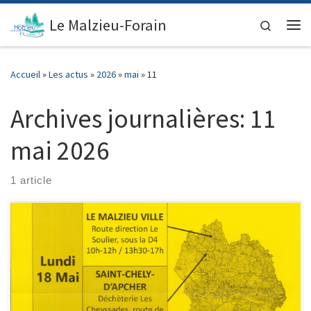
contenu
principal
Passer au contenu
Le Malzieu-Forain
Search
Me
Accueil
»
Les actus
»
2026
»
mai
»
11
Archives journalières:
11
mai 2026
1 article