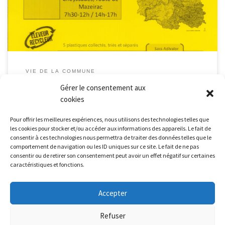
VIE DE LA COMMUNE
Collecte des plastiques agricoles
Gérer le consentement aux
cookies
2026
Pour offrir les meilleures expériences, nous utilisons des technologies telles que
les cookies pour stocker et/ou accéder aux informations des appareils. Le fait de
consentir à ces technologies nous permettra de traiter des données telles que le
par
Mairie Le Malzieu Forain
Publié
11 mai 2026
comportement de navigation ou les ID uniques sur ce site. Le fait de ne pas
consentir ou de retirer son consentement peut avoir un effet négatif sur certaines
caractéristiques et fonctions.
Accepter
Refuser