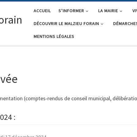
ACCUEIL
S’INFORMER
LA MAIRIE
V
orain
DÉCOUVRIR LE MALZIEU FORAIN
DÉMARCHES
MENTIONS LÉGALES
ivée
entation (comptes-rendus de conseil municipal, délibératio
024 :