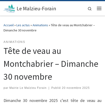
contenu
principal
Passer au contenu
Le Malzieu-Forain
Search
Me
Accueil
»
Les actus
»
Animations
»
Tête de veau au Montchabrier –
Dimanche 30 novembre
ANIMATIONS
Tête de veau au
Montchabrier – Dimanche
30 novembre
par
Mairie Le Malzieu Forain
|
Publié
20 novembre 2025
Dimanche 30 novembre 2025 c’est tête de veau au